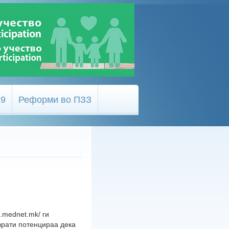
19
Реформи во ПЗЗ
.mednet.mk/ ги
врати потенцираа дека