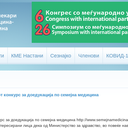
ти
КМЕ Настани
Сезнајко
Членови
КОВИД-
т конкурс за доедукација по семејна медицина
урс за доедукација по семејна медицина http://www.semejnamedicina
ересирани лица дека од Министерство за здравство, во повеќе на