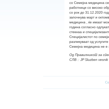
со Семејна медицина се
работници со високо об
со рок до 31.12.2020 го
започнува март и октомв
медицина , ќе имаат мо
година согласно одлукат
стекнаа и специјализант
Специјалистот по семејн
разликуваат од услугите
Семејна медицина не е 
Од Правилникот за спец
СЛВ :: JP Sluzben vesni
Co