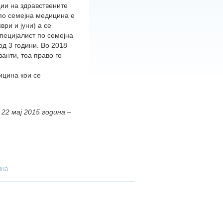
ии на здравствените
 по семејна медицина е
ври и јуни) а се
специјалист по семејна
од 3 години. Во 2018
анти, тоа право го
ицина кои се
 22 мај 2015 година –
ина