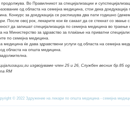
 продолжува. Во Правилникот за специјализации и супспецијализац
разование од областа на семејна медицина, стои дека доедукација
дина. Конкурс за доедукација се распишува два пати годишно (декем
ри. После овој рок, лекарите кои ќе сакаат да се стекнат со звање 
жност да запишат специјализација по семејна медицина во траење 
а на Министерство за здравство за плаќање на приватни специјализ
ите по семејна медицина.
а медицина ќе дава здравствени услуги од областа на семејна мед
 од областа на општа медицина.
задолжителна.
ијализации,ги издвојуваме член 25 и 26, Службен весник бр.85 од
k na RM
pyright © 2022 Здружение на лекари по општа медицина - семејна медиц