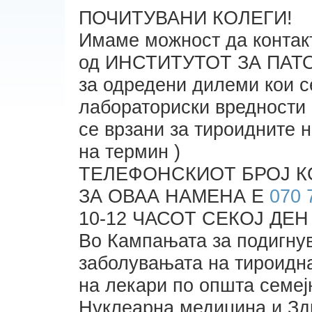
ПОЧИТУВАНИ КОЛЕГИ!
Имаме можност да контак
од ИНСТИТУТОТ ЗА ПА
за одредени дилеми кои с
лабораториски вредности 
се врзани за тироидните 
на термин )
ТЕЛЕФОНСКИОТ БРОЈ К
ЗА ОВАА НАМЕНА Е
070 
10-12 ЧАСОТ СЕКОЈ ДЕН 
Во Кампањата за подигнув
заболувањата на тироидн
на лекари по општа семе
Нуклеарна медицина и Зд