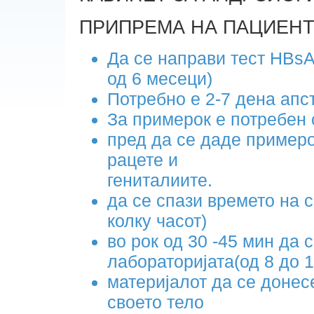
ПРИПРЕМА НА ПАЦИЕНТ
Да се направи тест HBsAg
од 6 месеци)
Потребно е 2-7 дена апс
За примерок е потребен 
пред да се даде примеро
рацете и
гениталиите.
да се спази времето на 
колку часот)
во рок од 30 -45 мин да 
лабораторијата(од 8 до 1
материјалот да се донес
своето тело