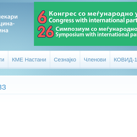
ти
КМЕ Настани
Сезнајко
Членови
КОВИД-
ЗЗ