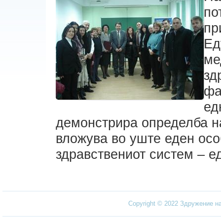
по
пр
Ед
ме
зд
фа
ед
демонстрира определба на
вложува во уште еден осо
здравствениот систем – ед
Copyright © 2022 Здружение н