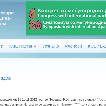
ти
КМЕ Настани
Сезнајко
Членови
КОВИД-
ОВДИВ
риодот од 15-18.11.2012 год. во Пловдив, Р.Бугарија ке се одржи “Трет
” на Бугарија. Истата ке се одржи во х. Новотел *****, кој се наоѓа во ц