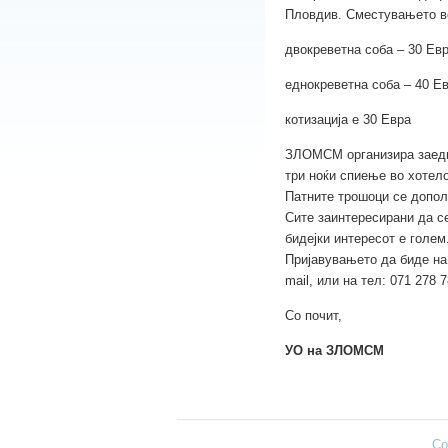
Пловдив. Сместувањето во
двокреветна соба – 30 Евр
еднокреветна соба – 40 Е
котизација е 30 Евра
ЗЛОМСМ организира заеднич
три ноќи спиење во хотело
Патните трошоци се допол
Сите заинтересирани да се
бидејки интересот е голем
Пријавувањето да биде на
mail, или на тел: 071 278 
Со почит,
УО на ЗЛОМСМ
Co