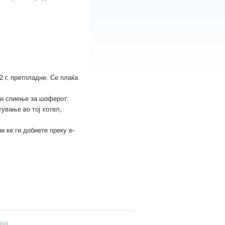
 г. претпладне. Се плаќа
ќи спиење за шоферот.
тување во тој хотел,
 ке ги добиете преку e-
ина