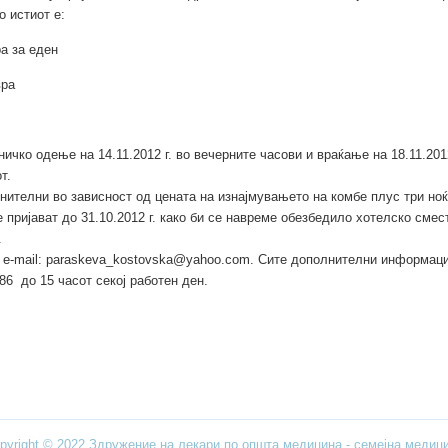
 истиот е:
а за еден
вра
ко одење на 14.11.2012 г. во вечерните часови и враќање на 18.11.2012
т.
нителни во зависност од цената на изнајмувањето на комбе плус три но
 пријават до 31.10.2012 г. како би се навреме обезбедило хотелско смес
.
 e-mail:
paraskeva_kostovska@yahoo.com
. Сите дополнителни информации
786 до 15 часот секој работен ден.
pyright © 2022 Здружение на лекари по општа медицина - семејна медиц