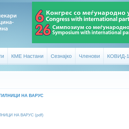
ти
КМЕ Настани
Сезнајко
Членови
КОВИД-
ТИЛНИЦИ НА ВАРУС
НИЦИ НА ВАРУС (pdf)